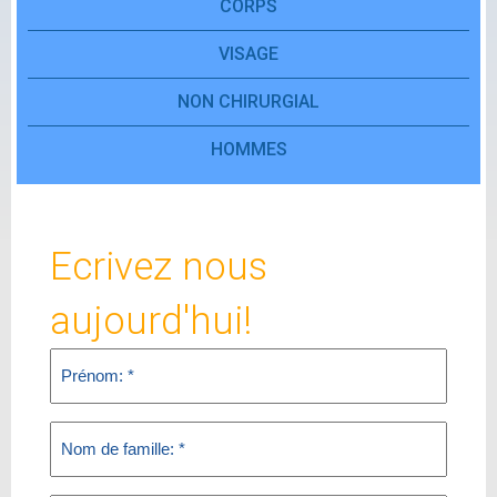
CORPS
VISAGE
NON CHIRURGIAL
HOMMES
Ecrivez nous
aujourd'hui!
First
Name
(Required)
Last
Name
(Required)