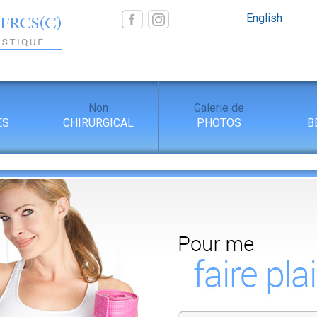
English
Non
Galerie de
ES
CHIRURGICAL
PHOTOS
B