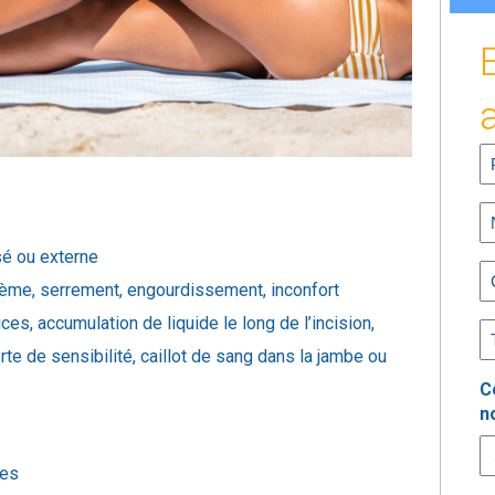
Fi
N
(R
L
N
isé ou externe
(R
E
me, serrement, engourdissement, inconfort
(R
ices, accumulation de liquide le long de l’incision,
P
erte de sensibilité, caillot de sang dans la jambe ou
(R
C
n
nes