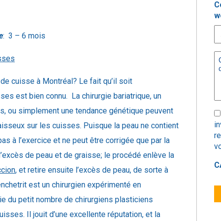
C
w
e
: 3 – 6 mois
M
sses
(R
de cuisse à Montréal? Le fait qu’il soit
isses est bien connu. La chirurgie bariatrique, un
s, ou simplement une tendance génétique peuvent
S
in
isseux sur les cuisses. Puisque la peau ne contient
r
as à l’exercice et ne peut être corrigée que par la
v
l’excès de peau et de graisse; le procédé enlève la
C
ccion
, et retire ensuite l’excès de peau, de sorte à
enchetrit est un chirurgien expérimenté en
tie du petit nombre de chirurgiens plasticiens
ses. Il jouit d’une excellente réputation, et la