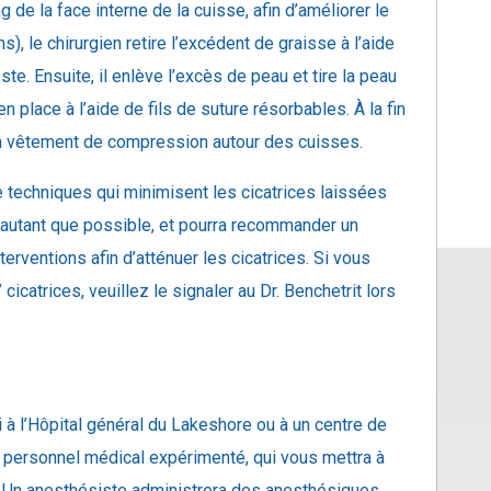
g de la face interne de la cuisse, afin d’améliorer le
ons), le chirurgien retire l’excédent de graisse à l’aide
este. Ensuite, il enlève l’excès de peau et tire la peau
en place à l’aide de fils de suture résorbables. À la fin
a un vêtement de compression autour des cuisses.
e techniques qui minimisent les cicatrices laissées
ns autant que possible, et pourra recommander un
terventions afin d’atténuer les cicatrices. Si vous
catrices, veuillez le signaler au Dr. Benchetrit lors
à l’Hôpital général du Lakeshore ou à un centre de
le personnel médical expérimenté, qui vous mettra à
ie. Un anesthésiste administrera des anesthésiques