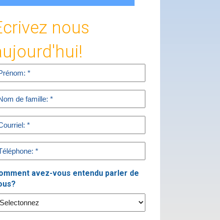
Ecrivez nous
aujourd'hui!
rst
ame
equired)
ast
ame
equired)
mail
equired)
hone
equired)
omment avez-vous entendu parler de
ous?